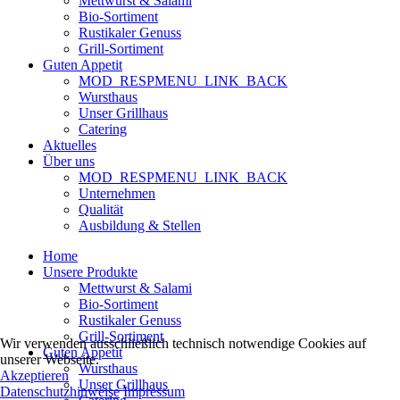
Mettwurst & Salami
Bio-Sortiment
Rustikaler Genuss
Grill-Sortiment
Guten Appetit
MOD_RESPMENU_LINK_BACK
Wursthaus
Unser Grillhaus
Catering
Aktuelles
Über uns
MOD_RESPMENU_LINK_BACK
Unternehmen
Qualität
Ausbildung & Stellen
Home
Unsere Produkte
Mettwurst & Salami
Bio-Sortiment
Rustikaler Genuss
Grill-Sortiment
Wir verwenden ausschließlich technisch notwendige Cookies auf
Guten Appetit
unserer Webseite.
Wursthaus
Akzeptieren
Unser Grillhaus
Datenschutzhinweise
Impressum