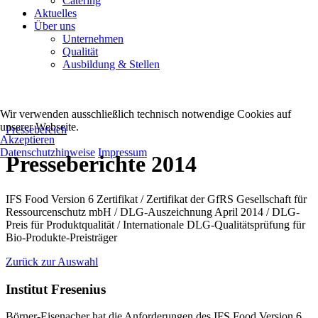
Catering
Aktuelles
Über uns
Unternehmen
Qualität
Ausbildung & Stellen
Wir verwenden ausschließlich technisch notwendige Cookies auf
unserer Webseite.
Pressebereich
Akzeptieren
Datenschutzhinweise
Impressum
Presseberichte 2014
IFS Food Version 6 Zertifikat / Zertifikat der GfRS Gesellschaft für
Ressourcenschutz mbH / DLG-Auszeichnung April 2014 / DLG-
Preis für Produktqualität / Internationale DLG-Qualitätsprüfung für
Bio-Produkte-Preisträger
Zurück zur Auswahl
Institut Fresenius
Börner-Eisenacher hat die Anforderungen des IFS Food Version 6,